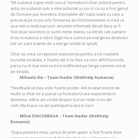
“Mi-a placut super mult cursul, formatorul chiar potrivit pentru
asta, mi-a placut cum a interactionat cu noi si ca nu a fost genul
de formare pur teoretica. Exemplele din viata reala cu care a
presarat pe ici pe colo formarea au fost binevenite si cred ca
asa retii si mult mai usor anumite informatii decat daca ar fi
fost doar teoretice (o sa tin minte mereu sa intreb cati oameni
erau in masina si daca Gigel nu e cumva pe marginea drumului
intr-un sant inainte de a merge ceilalti la spital).
Chiar as vrea sa repetam experienta pentru a ne reaminti
lucrurile invatate, e foarte util si te face sa vezi altfel lucrurile,
parca nu iti mai vine sa treci indiferent pe langa oameni cazuti
pe strada.
Mihaela Ilie – Team leader (Webhelp Romania)
“Feedback-ul meu este foarte pozitiv. Am invatat enorm de
multe si chiar mi-a placut ca formatorul are experienta in
domeniu. Adica am vorbit despre lucruri reale si nu din
carti. Ma bucur ca am participat la acest curs!
Mihai DIACONEASA – Team leader (Webhelp
Romania)
“Dupa parerea mea, cursul de prim ajutor a fost foarte bine