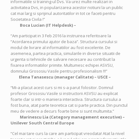
informatiile si training-ul Dvs. Va urez multe realizari in
activitatea Dvs, in popularizarea acestor notiuni la un public
cat mai larg si sprijinul autoritatilor in tot ce faceti pentru
Societatea Civila !”
Boca Lucian (
IT Helpdesk) –
“Am participat in 3 Feb 2016 la instruirea referitoare la
“Acordarea primului ajutor de baza”. Structura cursului si
modul de livrare al informatiilor au fost excelente. De
asemenea, partea practica, simularile in diverse situatii de
urgenta si tehnicile de salvare necesare au contribuit la
fixarea informatiilor primite. Multumesc echipei ASVSU,
domnului Grososiu Vasile pentru profesionalism !!!”
Elena Tanasescu (
manager Calitate) –
USCE –
“Mi-a placut acest curs si mi s-a parut folositor. Domnul
profesor Grososiu Vasile si instructorii ASVSU au explicat
foarte clar si intr-o maniera interactiva. Structura cursului a
fost buna, atat parte teoretica cat si parte practica. Din punctul
meu de vedere a decurs foarte bine si sunt multumita.”
Marinescu Lia (Category management executive) –
Unilever South Central Europe
“Cel mai tare curs la care am participat vreodata! Atat la nivel