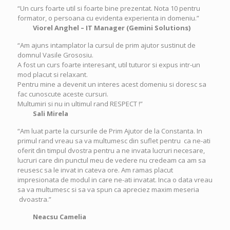
“Un curs foarte util si foarte bine prezentat. Nota 10 pentru
formator, o persoana cu evidenta experienta in domeniu.”
Viorel Anghel – IT Manager (Gemini Solutions)
“Am ajuns intamplator la cursul de prim ajutor sustinut de
domnul Vasile Grososiu.
A fost un curs foarte interesant, util tuturor si expus intr-un
mod placut si relaxant.
Pentru mine a devenit un interes acest domeniu si doresc sa
fac cunoscute aceste cursuri.
Multumiri si nu in ultimul rand RESPECT !”
Sali Mirela
“Am luat parte la cursurile de Prim Ajutor de la Constanta. In
primul rand vreau sa va multumesc din suflet pentru ca ne-ati
oferit din timpul dvostra pentru a ne invata lucruri necesare,
lucruri care din punctul meu de vedere nu credeam ca am sa
reusesc sa le invat in cateva ore. Am ramas placut
impresionata de modul in care ne-ati invatat. Inca o data vreau
sa va multumesc si sa va spun ca apreciez maxim meseria
dvoastra.”
Neacsu Camelia