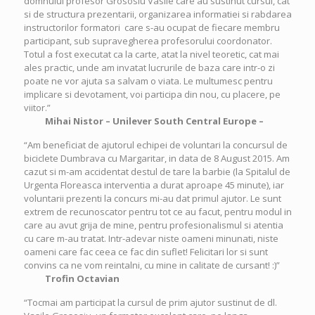
domnului profesor Grososiu Vasile care au sustinut cursul, cat
si de structura prezentarii, organizarea informatiei si rabdarea
instructorilor formatori care s-au ocupat de fiecare membru
participant, sub supravegherea profesorului coordonator.
Totul a fost executat ca la carte, atat la nivel teoretic, cat mai
ales practic, unde am invatat lucrurile de baza care intr-o zi
poate ne vor ajuta sa salvam o viata. Le multumesc pentru
implicare si devotament, voi participa din nou, cu placere, pe
viitor.”
Mihai Nistor – Unilever South Central Europe –
“Am beneficiat de ajutorul echipei de voluntari la concursul de
biciclete Dumbrava cu Margaritar, in data de 8 August 2015. Am
cazut si m-am accidentat destul de tare la barbie (la Spitalul de
Urgenta Floreasca interventia a durat aproape 45 minute), iar
voluntarii prezenti la concurs mi-au dat primul ajutor. Le sunt
extrem de recunoscator pentru tot ce au facut, pentru modul in
care au avut grija de mine, pentru profesionalismul si atentia
cu care m-au tratat. Intr-adevar niste oameni minunati, niste
oameni care fac ceea ce fac din suflet! Felicitari lor si sunt
convins ca ne vom reintalni, cu mine in calitate de cursant! :)”
Trofin Octavian
“Tocmai am participat la cursul de prim ajutor sustinut de dl.