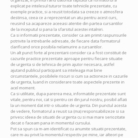
organizat, in primul rand datorita faptului ca formatorul a
explicat pe intelesul tuturor toate tehnicile prezentate, cu
exemple practice, si a reusit totodata sa creeze o atmosfera
destinsa, ceea ce a reprezentat un atu pentru acest curs,
reusind sa acapareze aceeasi atentie din partea cursantilor
de la inceputul si pana la sfarsitul acestei intalniri.
Ca si informatii prezentate, consider ca am primit raspunsurile
potrivite la intrebarile adresate, de fiecare data formatorul
clarificand orice posibila nelamurire a cursantilor.
Un alt punct forte al prezentarii consider ca a fost constituit de
cazurile practice prezentate aproape pentru fiecare situatie
de urgenta si de tehnica de prim ajutor necesara, astfel
ajutand publicul participant sa inteleaga mai bine
circumstantele, posibilele riscuri si cum sa actioneze in cazurile
de urgenta, luand in considerare toate aspectele prezente in
acel moment.
Ca si utilitate, dupa parerea mea, informatiile prezentate sunt
vitale, pentru noi, cat si pentru cei din jurul nostru, posibil aflati
la un moment dat intr-o situatie de urgenta. Din punctul acesta
de vedere, formatorul a reusit sa (ma) responsabilizeze si sa
privesc ideea de situatii de urgenta cu si mai mare seriozitate
decat o faceam pana in momentul cursului.
Pot sa spun ca m-am identificat cu anumite situatii prezentate,
care m-au privit la momentul respectiv pe mine, iar alteori pe