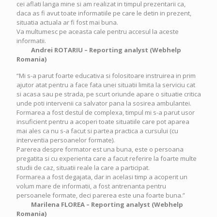
cei aflati langa mine si am realizat in timpul prezentarii ca,
daca as fi avut toate informatiile pe care le detin in prezent,
situatia actuala ar fi fost mai buna.
Va multumesc pe aceasta cale pentru accesul la aceste
informatii.
Andrei ROTARIU – Reporting analyst (Webhelp
Romania)
“Mi s-a parut foarte educativa si folositoare instruirea in prim
ajutor atat pentru a face fata unei situatii limita la serviciu cat
si acasa sau pe strada, pe scurt oriunde apare o situatie critica
unde poti intervenii ca salvator pana la sosirea ambulantei.
Formarea a fost destul de complexa, timpul mi s-a parut usor
insuficient pentru a acoperi toate situatiile care pot aparea
mai ales ca nu s-a facut si partea practica a cursului (cu
interventia persoanelor formate).
Parerea despre formator est una buna, este o persoana
pregatita si cu experienta care a facut referire la foarte multe
studii de caz, situatii reale la care a participat.
Formarea a fost degajata, dar in acelasi timp a acoperit un
volum mare de informatii, a fost antrenanta pentru
persoanele formate, deci parerea este una foarte buna.”
Marilena FLOREA – Reporting analyst (Webhelp
Romania)