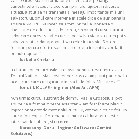
Vasile Grososiu, un formator excelent care, pe langa
cunostintele necesare acordarii primului ajutor, in diverse
situatii, a stiut sa ne transmita si mesajul importantei misiunii
salvatorului, omul care intervine in acele clipe de aur, pana la
sosirea SMURD. Sa inveti sa acorzi primul ajutor este o
chestiune de educatie si, de aceea, recomand cursul tuturor
celor care doresc sa afle cum isi pot salva viata sau cum pot sa
salveze viata celor apropiati sau celor in nevoie. Sincere
felicitari pentru efortul sustinut in directia instruirii acordarii
primului ajutor !”
Isabelle Chelariu
“Felcitari domnului Vasile Grososiu pentru cursul tinut azi la
Teatrul National. Ma consider norocos ca am putut participa la
acest curs care cu siguranta imi va fi de folos. Multumesc!”
Ionut NICULAE – inginer (Alex Art APM)
“Am urmat cursul sustinut de domnul Vasile Grososiu si pot
spune ca a fost mult peste asteptari – am fost foarte placut
impresionat atat de materialul cursului, cat mai ales de felul in
care a fost expus. Recomand cu multa caldura oricui este
interesat de subiect, si nu numai.”
Karacsonyi Doru – Inginer Software (Gemini
Solutions)