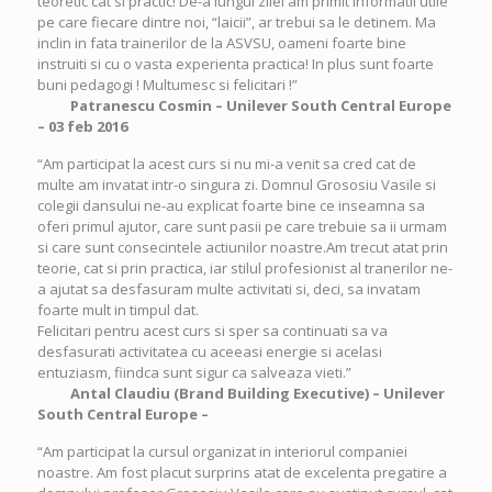
teoretic cat si practic! De-a lungul zilei am primit informatii utile
pe care fiecare dintre noi, “laicii”, ar trebui sa le detinem. Ma
inclin in fata trainerilor de la ASVSU, oameni foarte bine
instruiti si cu o vasta experienta practica! In plus sunt foarte
buni pedagogi ! Multumesc si felicitari !”
Patranescu Cosmin – Unilever South Central Europe
– 03 feb 2016
“Am participat la acest curs si nu mi-a venit sa cred cat de
multe am invatat intr-o singura zi. Domnul Grososiu Vasile si
colegii dansului ne-au explicat foarte bine ce inseamna sa
oferi primul ajutor, care sunt pasii pe care trebuie sa ii urmam
si care sunt consecintele actiunilor noastre.Am trecut atat prin
teorie, cat si prin practica, iar stilul profesionist al tranerilor ne-
a ajutat sa desfasuram multe activitati si, deci, sa invatam
foarte mult in timpul dat.
Felicitari pentru acest curs si sper sa continuati sa va
desfasurati activitatea cu aceeasi energie si acelasi
entuziasm, fiindca sunt sigur ca salveaza vieti.”
Antal Claudiu (
Brand Building Executive) – Unilever
South Central Europe –
“Am participat la cursul organizat in interiorul companiei
noastre. Am fost placut surprins atat de excelenta pregatire a