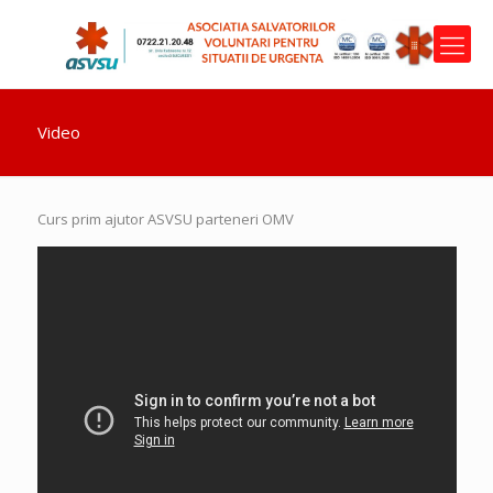
Video
Curs prim ajutor ASVSU parteneri OMV