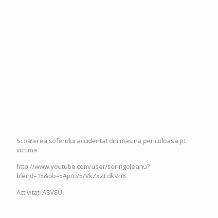
Scoaterea soferului accidentat din masina periculoasa pt
victima
http://www.youtube.com/user/soringoleanu?
blend=15&ob=5#p/u/5/VkZxZEdkVh8
Activitati ASVSU